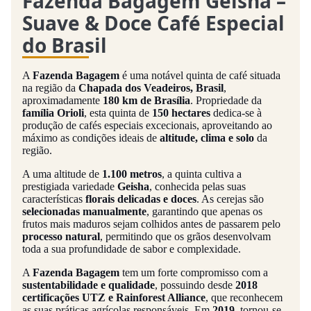
Fazenda Bagagem Geisha –
Suave & Doce Café Especial
do Brasil
A
Fazenda Bagagem
é uma notável quinta de café situada
na região da
Chapada dos Veadeiros, Brasil
,
aproximadamente
180 km de Brasília
. Propriedade da
família Orioli
, esta quinta de
150 hectares
dedica-se à
produção de cafés especiais excecionais, aproveitando ao
máximo as condições ideais de
altitude, clima e solo
da
região.
A uma altitude de
1.100 metros
, a quinta cultiva a
prestigiada variedade
Geisha
, conhecida pelas suas
características
florais delicadas e doces
. As cerejas são
selecionadas manualmente
, garantindo que apenas os
frutos mais maduros sejam colhidos antes de passarem pelo
processo natural
, permitindo que os grãos desenvolvam
toda a sua profundidade de sabor e complexidade.
A
Fazenda Bagagem
tem um forte compromisso com a
sustentabilidade e qualidade
, possuindo desde
2018
certificações UTZ e Rainforest Alliance
, que reconhecem
as suas práticas agrícolas responsáveis. Em
2019
, tornou-se