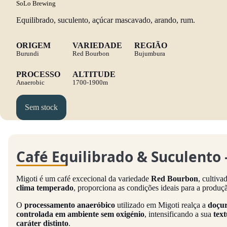
SoLo Brewing
Equilibrado, suculento, açúcar mascavado, arando, rum.
ORIGEM
VARIEDADE
REGIÃO
Burundi
Red Bourbon
Bujumbura
PROCESSO
ALTITUDE
Anaerobic
1700-1900m
Sem stock
Café Equilibrado & Suculento 
Migoti é um café excecional da variedade
Red Bourbon
, cultiva
clima temperado
, proporciona as condições ideais para a produç
O
processamento anaeróbico
utilizado em Migoti realça a
doçur
controlada em ambiente sem oxigénio
, intensificando a sua
text
caráter distinto
.