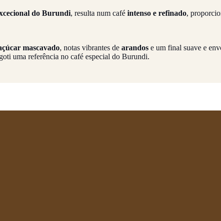
excecional do Burundi
, resulta num café
intenso e refinado
, proporc
açúcar mascavado
, notas vibrantes de
arandos
e um final suave e en
goti uma referência no café especial do Burundi.