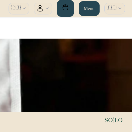
🇵🇹
🇵🇹
Menu