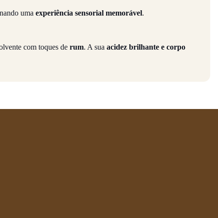
ionando uma
experiência sensorial memorável
.
volvente com toques de
rum
. A sua
acidez brilhante e corpo