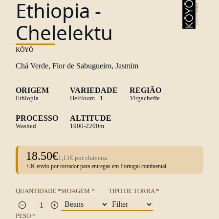
Ethiopia -
Chelelektu
KŌYŌ
Chá Verde, Flor de Sabugueiro, Jasmim
ORIGEM
VARIEDADE
REGIÃO
Ethiopia
Heirloom
+1
Yirgacheffe
PROCESSO
ALTITUDE
Washed
1900-2200m
18.50€
1,11€ por chávena
+3€ envio por torrador para entregas em Portugal continental
QUANTIDADE *
MOAGEM *
TIPO DE TORRA *
PESO *