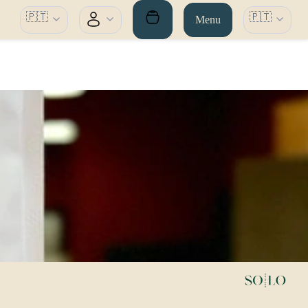
🇵🇹
🇵🇹
Menu