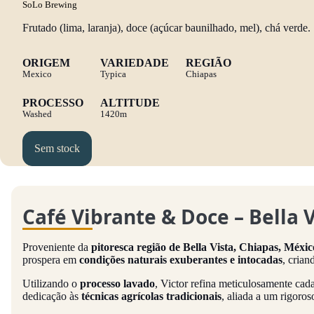
SoLo Brewing
Frutado (lima, laranja), doce (açúcar baunilhado, mel), chá verde.
ORIGEM
VARIEDADE
REGIÃO
Mexico
Typica
Chiapas
PROCESSO
ALTITUDE
Washed
1420m
Sem stock
Café Vibrante & Doce – Bella 
Proveniente da
pitoresca região de Bella Vista, Chiapas, Méxic
prospera em
condições naturais exuberantes e intocadas
, crian
Utilizando o
processo lavado
, Victor refina meticulosamente cad
dedicação às
técnicas agrícolas tradicionais
, aliada a um rigoro