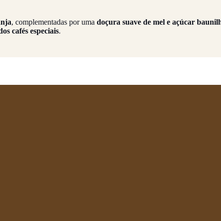
anja
, complementadas por uma
doçura suave de mel e açúcar baunil
os cafés especiais
.