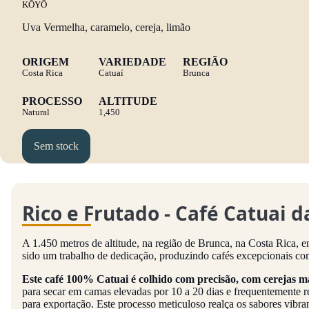
KŌYŌ
Uva Vermelha, c
aramelo, c
ereja, l
imão
ORIGEM
VARIEDADE
REGIÃO
Costa Rica
Catuaí
Brunca
PROCESSO
ALTITUDE
Natural
1,450
Sem stock
Rico e Frutado - Café Catuai 
A 1.450 metros de altitude, na região de Brunca, na Costa Rica, e
sido um trabalho de dedicação, produzindo cafés excepcionais co
Este café 100% Catuai é colhido com precisão, com cerejas 
para secar em camas elevadas por 10 a 20 dias e frequentemente r
para exportação. Este processo meticuloso realça os sabores vibra