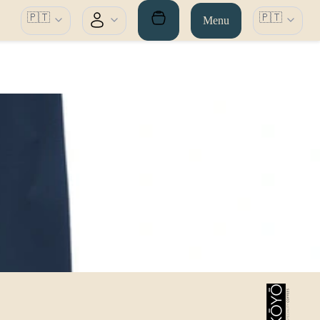
🇵🇹
🇵🇹
Menu