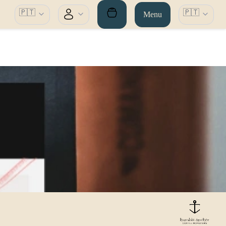
🇵🇹
🇵🇹
Menu