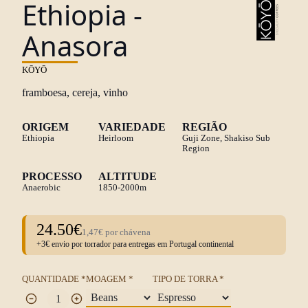
Ethiopia -
Anasora
KŌYŌ
framboesa, cereja, vinho
ORIGEM
VARIEDADE
REGIÃO
Ethiopia
Heirloom
Guji Zone, Shakiso Sub
Region
PROCESSO
ALTITUDE
Anaerobic
1850-2000m
24.50€
1,47€ por chávena
+3€ envio por torrador para entregas em Portugal continental
QUANTIDADE *
MOAGEM *
TIPO DE TORRA *