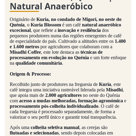
Natural Anaeróbico
Originário de
Kuria, no condado de Migori, no oeste do
Quénia
, o
Kuria Blossom
é um café
natural anaeróbico
excecional
, que reflete a
inovação e resiliência
dos
pequenos produtores numa das regiões emergentes de café
de especialidade do país. Cultivado a altitudes entre os
1.400
e 1.600 metros
por agricultores que colaboram com a
Misadhi Coffee
, este lote destaca as
técnicas de
processamento em evolução no Quénia
e um forte enfoque
na
qualidade comunitária
.
Origem & Processo:
Recolhido junto de produtores na freguesia de
Kuria
, este
café integra uma iniciativa rastreável liderada pela
Misadhi
,
que apoia mais de
2.000 agricultores
no oeste do Quénia
com
acesso a mudas melhoradas, formação agronómica
e
processamento pós-colheita individualizado
. O café de
cada freguesia é processado separadamente, de forma a
valorizar o seu perfil único e garantir total transparência.
Após uma
colheita seletiva manual
, as cerejas são
flutuadas e selecionadas
, sendo depois colocadas em