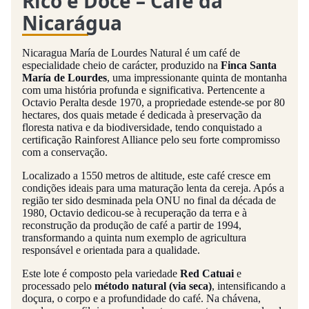
Rico e Doce – Café da
Nicarágua
Nicaragua María de Lourdes Natural é um café de
especialidade cheio de carácter, produzido na
Finca Santa
María de Lourdes
, uma impressionante quinta de montanha
com uma história profunda e significativa. Pertencente a
Octavio Peralta desde 1970, a propriedade estende-se por 80
hectares, dos quais metade é dedicada à preservação da
floresta nativa e da biodiversidade, tendo conquistado a
certificação Rainforest Alliance pelo seu forte compromisso
com a conservação.
Localizado a 1550 metros de altitude, este café cresce em
condições ideais para uma maturação lenta da cereja. Após a
região ter sido desminada pela ONU no final da década de
1980, Octavio dedicou-se à recuperação da terra e à
reconstrução da produção de café a partir de 1994,
transformando a quinta num exemplo de agricultura
responsável e orientada para a qualidade.
Este lote é composto pela variedade
Red Catuai
e
processado pelo
método natural (via seca)
, intensificando a
doçura, o corpo e a profundidade do café. Na chávena,