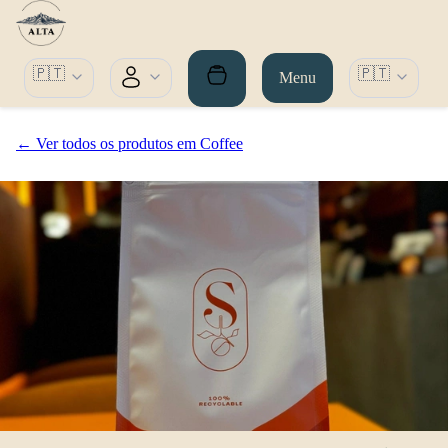
🇵🇹
🇵🇹
Menu
← Ver todos os produtos em Coffee