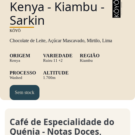
Kenya - Kiambu -
Sarkin
KŌYŌ
Chocolate de Leite, Açúcar Mascavado, Mirtilo, Lima
ORIGEM
VARIEDADE
REGIÃO
Kenya
Ruiru 11
+2
Kiambu
PROCESSO
ALTITUDE
Washed
1.700m
Sem stock
Café de Especialidade do
Quénia - Notas Doces,