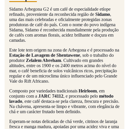
Sidamo Arbegona G2 é um café de especialidade etíope
refinado, proveniente da reconhecida região de
Sidamo
,
uma das mais celebradas e oficialmente protegidas zonas
produtoras de café do país. Com o nome do povo indígena
Sidama, Sidamo é reconhecida mundialmente pela produção
de cafés com aromas florais, acidez brilhante e doçura em
camadas.
Este lote tem origem na zona de Arbegona e é processado na
Estação de Lavagem de Shentawene
, sob o trabalho do
produtor
Zelalem Abreham
. Cultivado em grandes
altitudes, entre os 1900 e os 2400 metros acima do nível do
mar, o café beneficia de solos vulcânicos ricos, precipitação
regular e de um microclima único influenciado pelo Grande
Vale do Rift Africano.
Composto por variedades tradicionais
Heirloom
, em
conjunto com a
JARC 74112
, e processado pelo
método
lavado
, este café destaca-se pela clareza, frescura e precisão.
Na chávena, apresenta-se limpo e vibrante, com elegância de
chá e um carácter frutado bem definido.
Esperam-se notas delicadas de chá verde, citrinos de laranja
fresca e manga madura, apoiadas por uma acidez viva e uma