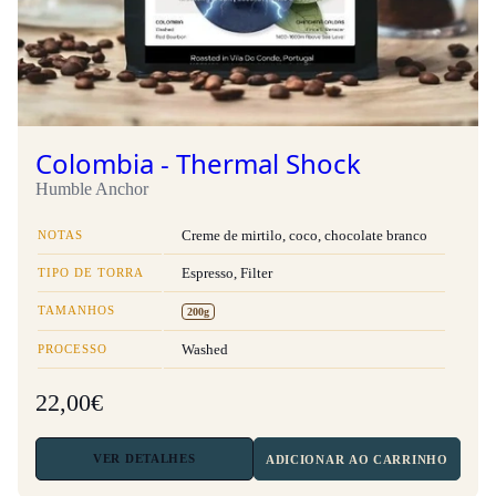
Colombia - Thermal Shock
Humble Anchor
NOTAS
Creme de mirtilo, coco, chocolate branco
TIPO DE TORRA
Espresso, Filter
TAMANHOS
200g
PROCESSO
Washed
22,00€
VER
DETALHES
ADICIONAR AO CARRINHO