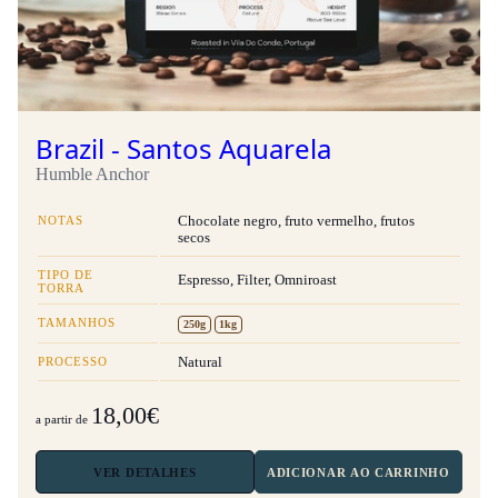
Brazil - Santos Aquarela
Humble Anchor
NOTAS
Chocolate negro, fruto vermelho, frutos
secos
TIPO DE
Espresso, Filter, Omniroast
TORRA
TAMANHOS
250g
1kg
PROCESSO
Natural
18,00€
a partir de
VER
DETALHES
ADICIONAR AO CARRINHO