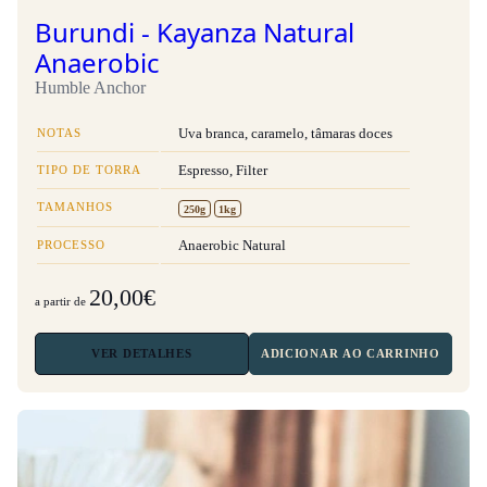
Burundi - Kayanza Natural
Anaerobic
Humble Anchor
NOTAS
Uva branca, caramelo, tâmaras doces
TIPO DE TORRA
Espresso, Filter
TAMANHOS
250g
1kg
PROCESSO
Anaerobic Natural
20,00€
a partir de
VER
DETALHES
ADICIONAR AO CARRINHO