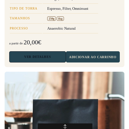
TIPO DE TORRA
Espresso, Filter, Omniroast
TAMANHOS
250g
1kg
PROCESSO
Anaerobic Natural
20,00€
a partir de
VER
DETALHES
ADICIONAR AO CARRINHO