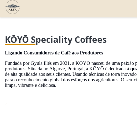
KŌYŌ Speciality Coffees
Ligando Consumidores de Café aos Produtores
Fundada por Gyula Illés em 2021, a KŌYŌ nasceu de uma paixão po
produtores. Situada no Algarve, Portugal, a KŌYŌ é dedicada à
qua
de alta qualidade aos seus clientes. Usando técnicas de torra inova
para o reconhecimento global dos esforços dos agricultores. O seu
r
limpa, vibrante e deliciosa.