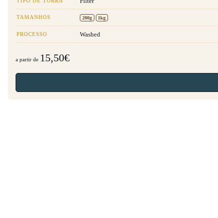
TIPO DE TORRA
Filter
TAMANHOS
200g
1kg
PROCESSO
Washed
15,50€
a partir de